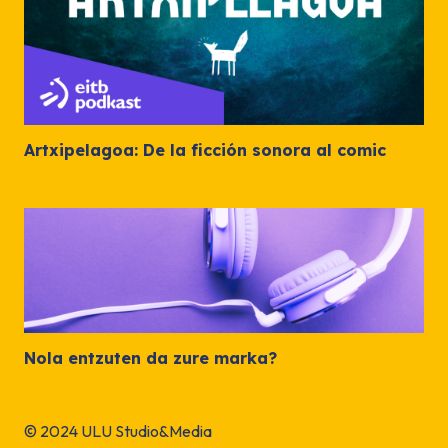
Artxipelagoa: De la ficción sonora al comic
Nola entzuten da zure marka?
© 2024 ULU Studio&Media